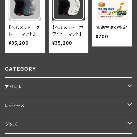
【ヘルメット グ
【ヘルメット ホ
発送方法の指定
レー マット】
ワイト マット】
¥700
¥35,200
¥35,200
CATEGORY
アパレル
Tシャツ
レディース
ポロシャツ
セットアップ
グッズ