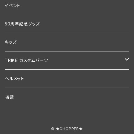
半袖
レディジョーカー
CD
イベント
ツナギ
本
50周年記念グッズ
ジャンパー
雑貨
キッズ
長袖
ステッカー
TRIKE カスタムパーツ
セットアップ
ワッペン
ステッカー
ヘルメット
パーカー
タオル
ヘルメット
福袋
帽子
キーホルダー
© ★CHOPPER★
トレーナー
キッズ