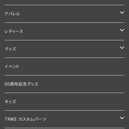
アパレル
Tシャツ
レディース
ポロシャツ
セットアップ
グッズ
半袖
レディジョーカー
CD
イベント
ツナギ
本
50周年記念グッズ
ジャンパー
雑貨
キッズ
長袖
ステッカー
TRIKE カスタムパーツ