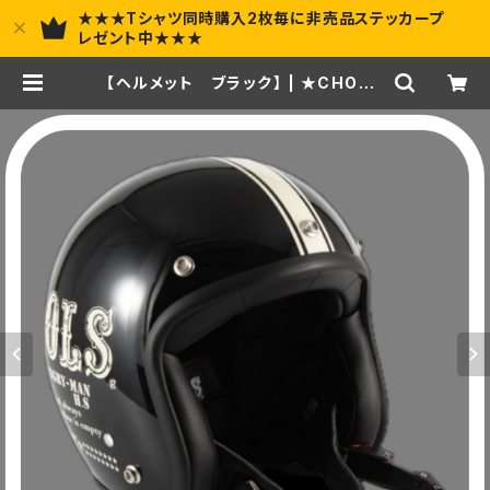
★★★Tシャツ同時購入2枚毎に非売品ステッカープ
レゼント中★★★
【ヘルメット ブラック】 | ★CHOPP
ER★