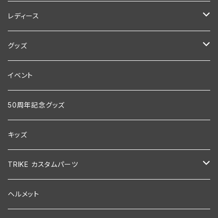
Tシャツ
レディース
ポロシャツ
セットアップ
グッズ
半袖
レディジョーカー
CD
イベント
ツナギ
本
50周年記念グッズ
ジャンパー
雑貨
キッズ
長袖
ステッカー
TRIKE カスタムパーツ
セットアップ
ワッペン
ステッカー
ヘルメット