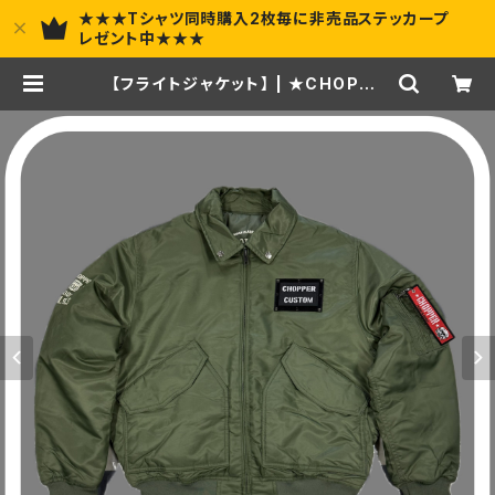
★★★Tシャツ同時購入2枚毎に非売品ステッカープ
レゼント中★★★
【フライトジャケット】 | ★CHOPPE
R★