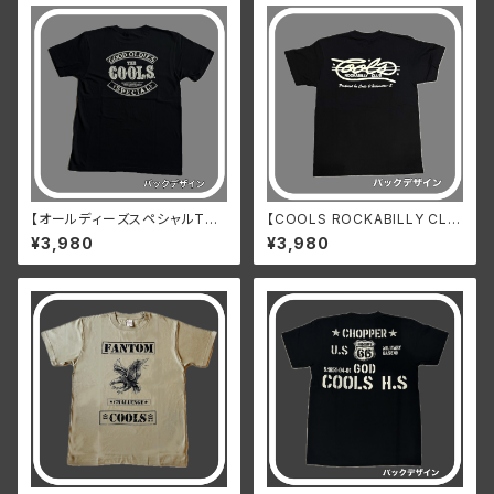
【オールディーズスペシャルTシ
【COOLS ROCKABILLY CLU
ャツ】
B Tシャツ(黒)】
¥3,980
¥3,980